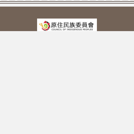
本圖表顯示各分類之數值分佈，若無法閱讀圖表，請參閱下方隱藏資
主辦單位：原住民族委員會
計畫執行單位：天主教輔仁大學
原住民族學生資源中心
Email：
cipgrantfju@gmail.com
地址：
24205新北市新莊區中正路510號
聯絡電話
北一區：02-2905-6719 林先生
|
中區：02-2905-6719 林先生
北二區：02-2905-6398 烏穆斯小姐
|
南區：02-2905-2195 趙小姐