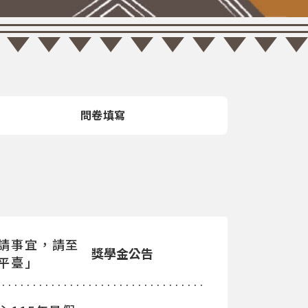
問卷填寫
請事宜，請至
獎學金公告
平臺」