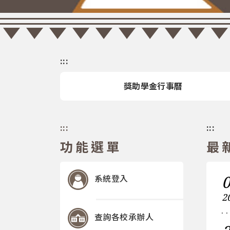
:::
獎助學金行事曆
:::
:::
功能選單
最
系統登入
2
查詢各校承辦人