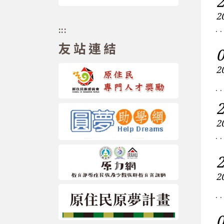
2
:::
友站連結
2
2
2