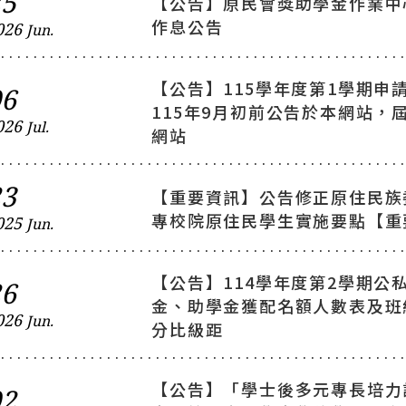
25
【公告】原民會獎助學金作業中心
作息公告
026
Jun.
【公告】115學年度第1學期申
06
115年9月初前公告於本網站，
026
Jul.
網站
23
【重要資訊】公告修正原住民族
專校院原住民學生實施要點【重
025
Jun.
【公告】114學年度第2學期公
26
金、助學金獲配名額人數表及班
026
Jun.
分比級距
【公告】「學士後多元專長培力
02